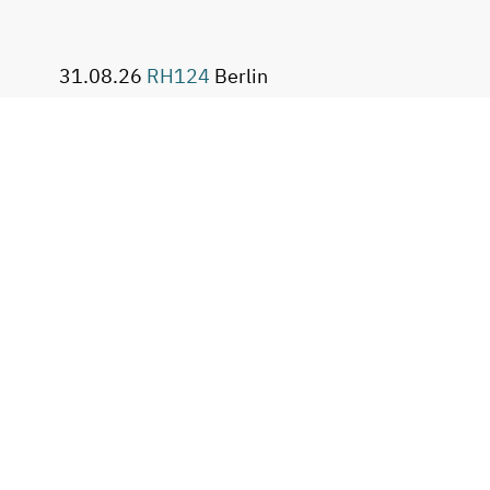
31.08.26
RH124
Berlin
07.09.26
RH124VT
07.09.26
AU294VT
07.09.26
RH362VT
07.09.26
DO180VT
07.09.26
DO328VT
07.09.26
DO280
Garching
14.09.26
RH134VT
14.09.26
RH199VT