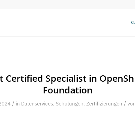
Co
 Certified Specialist in OpenSh
Foundation
/
/
 2024
in
Datenservices
,
Schulungen
,
Zertifizierungen
vo