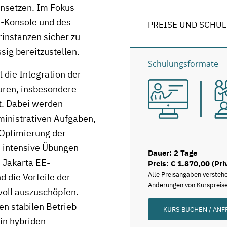
einsetzen. Im Fokus
t-Konsole und des
PREISE UND SCHU
instanzen sicher zu
ig bereitzustellen.
Schulungsformate
t die Integration der
uren, insbesondere
t. Dabei werden
inistrativen Aufgaben,
 Optimierung der
 intensive Übungen
Dauer: 2 Tage
 Jakarta EE-
Preis: € 1.870,00 (Pri
Alle Preisangaben versteh
 die Vorteile der
Änderungen von Kurspreise
 voll auszuschöpfen.
den stabilen Betrieb
KURS BUCHEN / AN
in hybriden