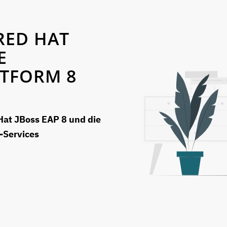
RED HAT
E
ATFORM 8
Hat JBoss EAP 8 und die
-Services