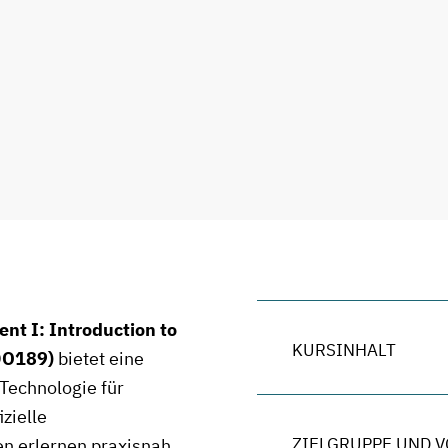
nt I: Introduction to
KURSINHALT
DO189)
bietet eine
Technologie für
zielle
ZIELGRUPPE UND 
en erlernen praxisnah,