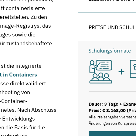
t containerisierte
reitstellen. Zu den
Image-Registrys, das
PREISE UND SCHU
ages sowie die
für zustandsbehaftete
Schulungsformate
st die integrierte
t in Containers
se direkt validiert.
shooting von
-Container-
Dauer: 3 Tage + Exam
rnetes. Nach Abschluss
Preis: € 3.168,00 (Pri
Alle Preisangaben versteh
e Entwicklungs-
Änderungen von Kurspreise
n die Basis für die