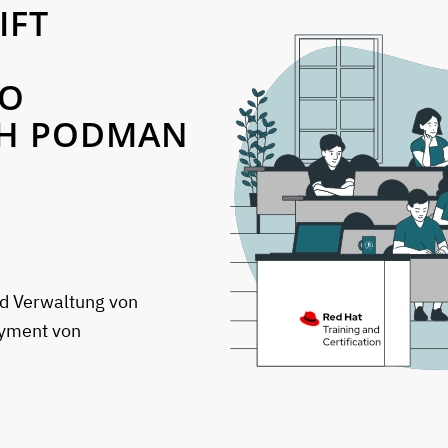
IFT
TO
TH PODMAN
nd Verwaltung von
oyment von