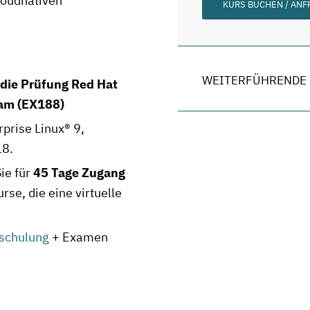
loudnativen
KURS BUCHEN / AN
WEITERFÜHRENDE 
 die Prüfung
Red Hat
xam (EX188)
rprise Linux® 9,
18.
ie für
45 Tage Zugang
rse, die eine virtuelle
schulung
+ Examen