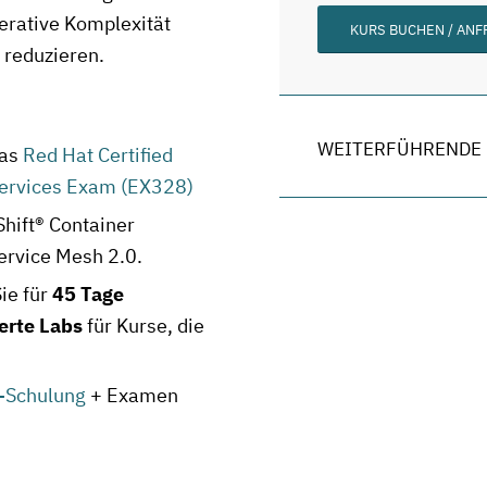
perative Komplexität
KURS BUCHEN / AN
 reduzieren.
WEITERFÜHRENDE 
das
Red Hat Certified
oservices Exam (EX328)
Shift® Container
ervice Mesh 2.0.
ie für
45 Tage
ierte Labs
für Kurse, die
-Schulung
+ Examen