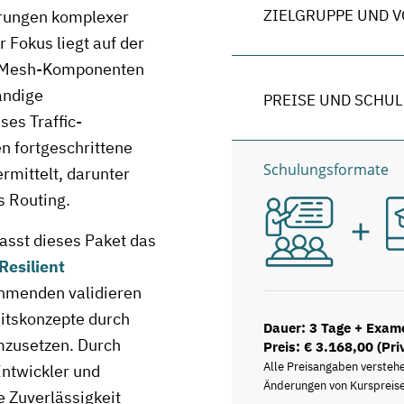
ZIELGRUPPE UND 
erungen komplexer
 Fokus liegt auf der
ce-Mesh-Komponenten
tändige
PREISE UND SCHU
ses Traffic-
 fortgeschrittene
Schulungsformate
rmittelt, darunter
s Routing.
asst dieses Paket das
Resilient
nehmenden validieren
eitskonzepte durch
Dauer: 3 Tage + Exam
mzusetzen. Durch
Preis: € 3.168,00 (Pri
Alle Preisangaben versteh
Entwickler und
Änderungen von Kurspreise
e Zuverlässigkeit