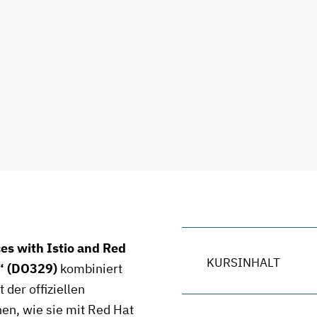
ces with Istio and Red
KURSINHALT
“ (DO329)
kombiniert
 der offiziellen
nen, wie sie mit Red Hat